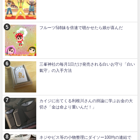
フルーツ5姉妹を倍速で聴かせたら娘が喜んだ
三峯神社の毎月1日だけ発売される白いお守り「白い
氣守」の入手方法
カイジに出てくる利根川さんの持論に学ぶお金の大
切さ「金は命より重いんだ！」
ネジやビス等の小物整理にダイソー100均の連結で