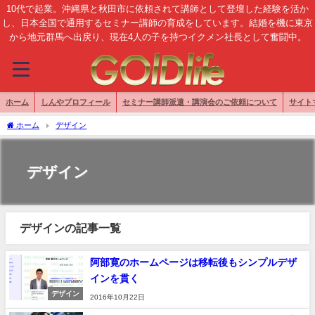
10代で起業。沖縄県と秋田市に依頼されて講師として登壇した経験を活か
し、日本全国で通用するセミナー講師の育成をしています。結婚を機に東京
から地元群馬へ出戻り、現在4人の子を持つイクメン社長として奮闘中。
ホーム
しんやプロフィール
セミナー講師派遣・講演会のご依頼について
サイト
ホーム
デザイン
デザイン
デザインの記事一覧
阿部寛のホームページは移転後もシンプルデザ
インを貫く
デザイン
2016年10月22日