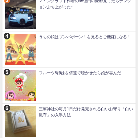
マインクラフト作者の95億円の豪邸見てたらテンシ
ョンぶち上がった↑
うちの娘はブンバボーン！を見るとご機嫌になる！
フルーツ5姉妹を倍速で聴かせたら娘が喜んだ
三峯神社の毎月1日だけ発売される白いお守り「白い
氣守」の入手方法