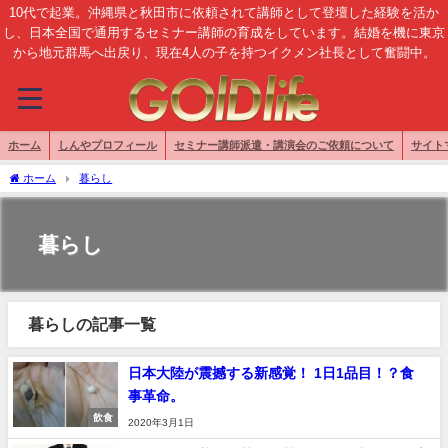
10代で起業。沖縄県と秋田市に依頼されて講師として登壇した経験を活か
し、日本全国で通用するセミナー講師の育成をしています。結婚を機に東京
から地元群馬へ出戻り、現在4人の子を持つイクメン社長として奮闘中。
ホーム
しんやプロフィール
セミナー講師派遣・講演会のご依頼について
サイト
ホーム
暮らし
暮らし
暮らしの記事一覧
日本大陸が震撼する新感覚！ 1日1品目！？食
事革命。
飲食
2020年3月1日