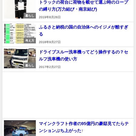
トラックの荷台に荷物を載せて運ぶ時のロープ
の縛り方(万力結び・南京結び)
暮らし
2019年8月26日
ふるさと納税の国の自治体へのイジメが酷すぎ
る
考え方
2018年9月27日
ドライブスルー洗車機ってどう操作するの？セ
ルフ洗車機の使い方
暮らし
2017年2月27日
マインクラフト作者の95億円の豪邸見てたらテ
ンションぶち上がった↑