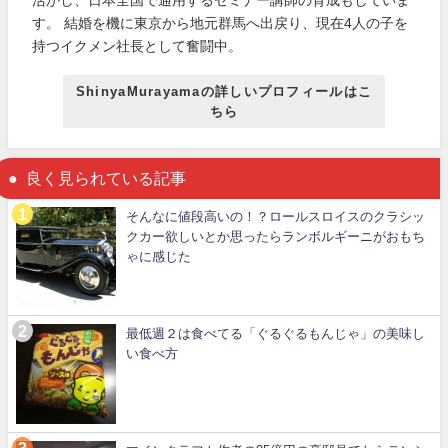
活かし、日本全国で通用するセミナー講師の育成もしていま
す。 結婚を機に東京から地元群馬へ出戻り、現在4人の子を
持つイクメン社長として奮闘中。
ShinyaMurayamaの詳しいプロフィールはこ
ちら
良く見られている記事
そんなに値段高いの！？ロールスロイスのクラシッ
クカー欲しいとか思ったらランボルギーニがおもち
ゃに感じた
最低週２は食べてる「ぐるぐるもんじゃ」の美味し
い食べ方