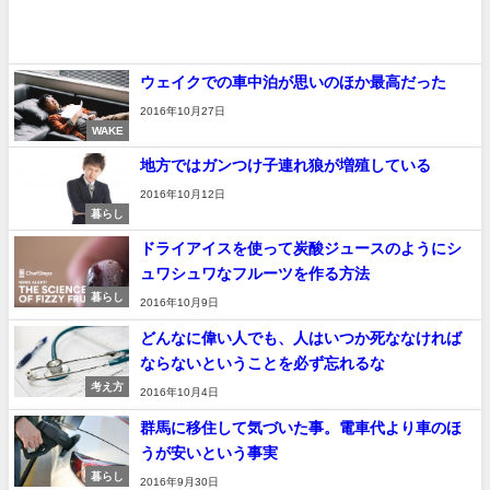
ウェイクでの車中泊が思いのほか最高だった
2016年10月27日
WAKE
地方ではガンつけ子連れ狼が増殖している
2016年10月12日
暮らし
ドライアイスを使って炭酸ジュースのようにシ
ュワシュワなフルーツを作る方法
暮らし
2016年10月9日
どんなに偉い人でも、人はいつか死ななければ
ならないということを必ず忘れるな
考え方
2016年10月4日
群馬に移住して気づいた事。電車代より車のほ
うが安いという事実
暮らし
2016年9月30日