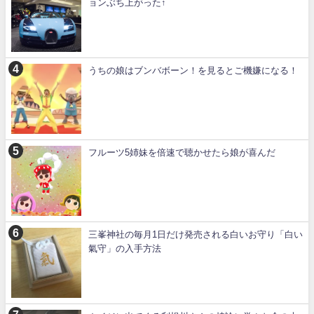
ョンぶち上がった↑
うちの娘はブンバボーン！を見るとご機嫌になる！
フルーツ5姉妹を倍速で聴かせたら娘が喜んだ
三峯神社の毎月1日だけ発売される白いお守り「白い
氣守」の入手方法