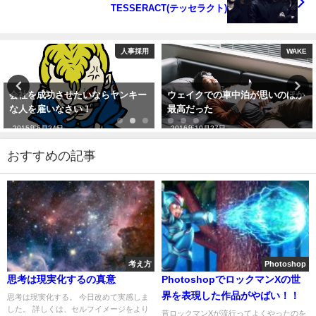
TESSERACT(テッセラクト)
WAKE
暮らし
ウェイクでの車中泊が思いのほか
ドライブスルー洗車機ってどう操
最高だった
作するの？セルフ洗車機の使い方
2016年10月27日
2017年2月27日
おすすめの記事
考え方
Photoshop
思考は現実化するの真意
PhotoshopでロックマンXの世
界を表現した作品がやばい！！
思考は現実化する。 今日改めて実感しま
した。 詳しくは、セルフイメージをより
昔ロックマンXが流行ってよくやったのを