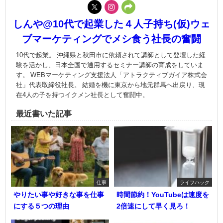
しんや@10代で起業した４人子持ち(仮)ウェ
ブマーケティングでメシ食う社長の奮闘
10代で起業。 沖縄県と秋田市に依頼されて講師として登壇した経
験を活かし、日本全国で通用するセミナー講師の育成をしていま
す。 WEBマーケティング支援法人「アトラクティブガイア株式会
社」代表取締役社長。 結婚を機に東京から地元群馬へ出戻り、現
在4人の子を持つイクメン社長として奮闘中。
最近書いた記事
仕事
ライフハック
やりたい事や好きな事を仕事
時間節約！YouTubeは速度を
にする５つの理由
2倍速にして早く見ろ！