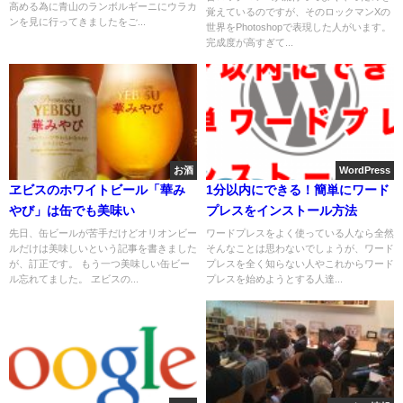
高める為に青山のランボルギーニにウラカ
覚えているのですが、そのロックマンXの
ンを見に行ってきましたをご...
世界をPhotoshopで表現した人がいます。
完成度が高すぎて...
お酒
WordPress
ヱビスのホワイトビール「華み
1分以内にできる！簡単にワード
やび」は缶でも美味い
プレスをインストール方法
先日、缶ビールが苦手だけどオリオンビー
ワードプレスをよく使っている人なら全然
ルだけは美味しいという記事を書きました
そんなことは思わないでしょうが、ワード
が、訂正です。 もう一つ美味しい缶ビー
プレスを全く知らない人やこれからワード
ル忘れてました。 ヱビスの...
プレスを始めようとする人達...