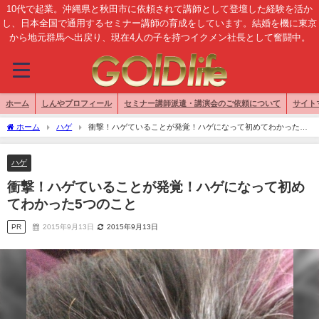
10代で起業。沖縄県と秋田市に依頼されて講師として登壇した経験を活か
し、日本全国で通用するセミナー講師の育成をしています。結婚を機に東京
から地元群馬へ出戻り、現在4人の子を持つイクメン社長として奮闘中。
ホーム
しんやプロフィール
セミナー講師派遣・講演会のご依頼について
サイト
ホーム
ハゲ
衝撃！ハゲていることが発覚！ハゲになって初めてわかった5
つのこと
ハゲ
衝撃！ハゲていることが発覚！ハゲになって初め
てわかった5つのこと
PR
2015年9月13日
2015年9月13日