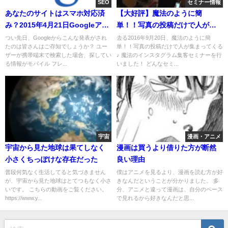
SEO
セミナー情報
あなたのサイトはスマホ対応済
【大好評】魔法のように簡
み？2015年4月21日Googleアル
単！！写真の投稿だけで人が集
ゴリズム変動について
まってくる♪ 魔法のインスタグラ
つい先日、Googleからこんな発表がされ
去る2016年9月20日、魔法のように簡
たのは皆さんはご存知でしょうか？ ユー
単！！写真の投稿だけで人が集まってくる
ム集客セミナーを再び開催しま
ザーが携帯端末で検索した場合、探してい
♪ 魔法のインスタグラム集客セミナーを行
す！
る情報がモバイル フレ...
いました！ どんなセミ...
宇宙
漫画・アニメ
宇宙から見た地球は果てしなく
漫画は買うより借りた方が断然
小さくちっぽけな存在だった
良い理由
普段何気なく生活してると気づきません
僕はアニメを見るより、漫画を読む方が好
が、宇宙から見た地球はとてつもなく小さ
きなんだということが分かりました。 多
いです。 こちらの動画をご覧ください。
分、アニメと違って漫画は、自分のペース
https://www.y...
で見れるから好きなんだと思...