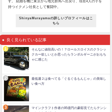
す。 結婚を機に東京から地元群馬へ出戻り、現在4人の子を
持つイクメン社長として奮闘中。
ShinyaMurayamaの詳しいプロフィールはこ
ちら
良く見られている記事
そんなに値段高いの！？ロールスロイスのクラシッ
クカー欲しいとか思ったらランボルギーニがおもち
ゃに感じた
最低週２は食べてる「ぐるぐるもんじゃ」の美味し
い食べ方
マインクラフト作者の95億円の豪邸見てたらテンシ