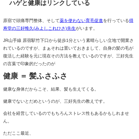
ハゲと健康はリンクしている
原宿で頭痛専門整体、そして
薬を使わない育毛促進
を行っている
得
寿堂の三好惟久(みよしこれひさ)先生
がいます。
JR山手線 原宿駅竹下口から徒歩1分という素晴らしい立地で開業さ
れているのですが、まぁそれは置いておきまして、自身の髪の毛が
復活した経験を元に現在その方法を教えているのですが、三好先生
の言葉で印象的だったのが
健康 ＝ 髪ふさふさ
健康な身体だからこそ、結果、髪も生えてくる。
健康でないとだめというのが、三好先生の教えです。
会社を経営しているのでもちろんストレス性もあるかもしれませ
ん。
ただここ最近、