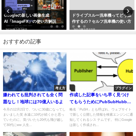
Googleの新しい画像生成
ドライブスルー洗車機ってどう操
AI「ImageFX」の使い方解説
作するの？セルフ洗車機の使い方
2024年2月28日
2017年2月27日
おすすめの記事
考え方
プラグイン
嫌われても批判されても全く問
作成した記事をいち早く見つけ
題なし！地球には70億人いるよ
てもらうためにPubSubHubbub
を設定せよ
今月の12月2日で、ついに30歳になってし
略名「PuSH」とも呼ばれ、ウェブサイト
まいました笑 永遠に10代が続くかと思っ
で新しく公開した情報を検索エンジンに通
ていたのに、気づいたら20代も飛び越し
知してくれるシス テムです。 特にGoogle
て30代にww 人生...
は新しく作成され...