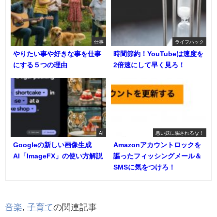
仕事
ライフハック
やりたい事や好きな事を仕事
時間節約！YouTubeは速度を
にする５つの理由
2倍速にして早く見ろ！
AI
悪い奴に騙されるな！
Googleの新しい画像生成
Amazonアカウントロックを
AI「ImageFX」の使い方解説
謳ったフィッシングメール＆
SMSに気をつけろ！
音楽
,
子育て
の関連記事