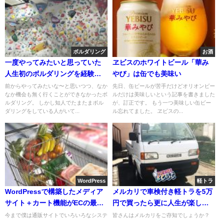
ボルダリング
お酒
一度やってみたいと思っていた
ヱビスのホワイトビール「華み
人生初のボルダリングを経験し
やび」は缶でも美味い
てきた
前からやってみたいな〜と思いつつ、なか
先日、缶ビールが苦手だけどオリオンビー
なか機会も無く行くことができなかったボ
ルだけは美味しいという記事を書きました
ルダリング。 しかし知人でたまたまボル
が、訂正です。 もう一つ美味しい缶ビー
ダリングをしている人がいて...
ル忘れてました。 ヱビスの...
WordPress
軽トラ
WordPressで構築したメディア
メルカリで車検付き軽トラを5万
サイト＋カート機能がECの最強
円で買ったら更に人生が楽しく
型だと思う今日このごろ
なった
今まで僕は通販サイトでいろいろなシステ
皆さんはメルカリをご存知でしょうか？