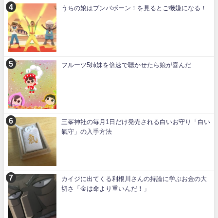
うちの娘はブンバボーン！を見るとご機嫌になる！
フルーツ5姉妹を倍速で聴かせたら娘が喜んだ
三峯神社の毎月1日だけ発売される白いお守り「白い
氣守」の入手方法
カイジに出てくる利根川さんの持論に学ぶお金の大
切さ「金は命より重いんだ！」