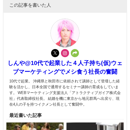
この記事を書いた人
しんや@10代で起業した４人子持ち(仮)ウェ
ブマーケティングでメシ食う社長の奮闘
10代で起業。 沖縄県と秋田市に依頼されて講師として登壇した経
験を活かし、日本全国で通用するセミナー講師の育成をしていま
す。 WEBマーケティング支援法人「アトラクティブガイア株式会
社」代表取締役社長。 結婚を機に東京から地元群馬へ出戻り、現
在4人の子を持つイクメン社長として奮闘中。
最近書いた記事