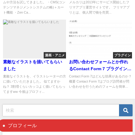
ムや方法を試してきました。 ・CMS(コン
メルカリは2013年にサービス開始したフ
テンツマネジメントシステムの略)＋カー
リマアプリ運営サイトです。 フリマアプ
ト機能 ・Zen Ca...
リとは、個人間で物を売買...
漫画・アニメ
プラグイン
素敵なイラストを描いてもらい
お問い合わせフォームとか作れ
ました
るContact Form 7 プラグインの
効果と使い方
素敵なイラストを、イラストレーターの方
Contact Form 7はどんな効果があるのか？
に描いていただきました。 似てますか
概要 Contact Form 7はブログ訪問者が問
ね？ 3割増くらいカッコよく描いてもらっ
い合わせを行うためのフォームを簡単...
てますww 今後はプロフィ...
プロフィール