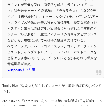
サウンドが評価を受け、商業的な成功も獲得した（『アニ
マ』は全米チャート初登場2位、『ラタララス』『10,000デ
イズ』は初登場1位）。ミュージックヴィデオやアルバムアー
ト、ライヴの特殊効果等の特異な映像表現、極端な寡作（ジ
ャスティン加入以降はアルバム発表にそれぞれ五年前後のイ
ンターバルがある）、主にメイナードの特異なアピアランス
などから、現在においても独特の処遇を受けている。
ヘヴィ・メタル、ハードコア／スラッジコア、ダーク・アン
ビエント、インダストリアル、トライバル、ポストロックな
ど様々な要素の混在する、プログレ的とも形容される重厚な
音楽世界が特徴。
Wikipediaより引用
Toolは日本ではあまり知られていませんが、海外では有名なバンド
です。
3rdアルバム『Lateralus』をリリース後に米初登場1位を記録し、リ