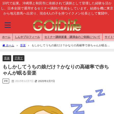
10代で起業。沖縄県と秋田市に依頼されて講師として登壇した経験を活か
し、日本全国で通用するセミナー講師の育成をしています。結婚を機に東京
から地元群馬へ出戻り、現在4人の子を持つイクメン社長として奮闘中。
ホーム
しんやプロフィール
セミナー講師派遣・講演会のご依頼について
サイト
ホーム
音楽
もしかしてうちの娘だけ？かなりの高確率で赤ちゃんが眠る音
楽
音楽
子育て
もしかしてうちの娘だけ？かなりの高確率で赤ち
ゃんが眠る音楽
PR
2015年12月7日
2020年2月7日