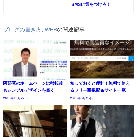
SMSに気をつけろ！
ブログの書き方
,
WEB
の関連記事
阿部寛のホームページは移転後
知っておくと便利！無料で使え
もシンプルデザインを貫く
るフリー画像配布サイト一覧
2016年10月22日
2016年9月25日