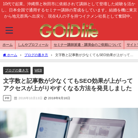
10代で起業。沖縄県と秋田市に依頼されて講師として登壇した経験を活か
し、日本全国で通用するセミナー講師の育成をしています。結婚を機に東京
から地元群馬へ出戻り、現在4人の子を持つイクメン社長として奮闘中。
ホーム
しんやプロフィール
セミナー講師派遣・講演会のご依頼について
サイト
ホーム
ブログの書き方
文字数と記事数が少なくてもSEO効果が上がってア
クセスが上がりやすくなる方法を発見しました
ブログの書き方
WEB
文字数と記事数が少なくてもSEO効果が上がって
アクセスが上がりやすくなる方法を発見しました
PR
2016年10月13日
2018年9月16日