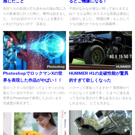
感じたこと
るとご機嫌になる！
先日うちの役員と打ち合わせの為お気に入
子供がなかなか寝ない時ってありますよ
りの飲食店に行った時に、事件は起きまし
ね？ そんな時にオススメな音楽は過去に
た。 そのお店のマイナスなことを書きた
ご紹介しました。 関連記事：もしかして
いわけではないので、店名な...
うちの娘だけ？かなりの高確率...
Photoshop
HUMMER
PhotoshopでロックマンXの世
HUMMER H1の走破性能が驚異
界を表現した作品がやばい！！
的すぎて欲しくなった
昔ロックマンXが流行ってよくやったのを
ハマーって車知ってますか？ 軍用車がベ
覚えているのですが、そのロックマンXの
ースになってる車です。 たまーに道を走
世界をPhotoshopで表現した人がいます。
ってるのを見かけた事もある人もいるかも
完成度が高すぎて...
しれません。 とても大きな...