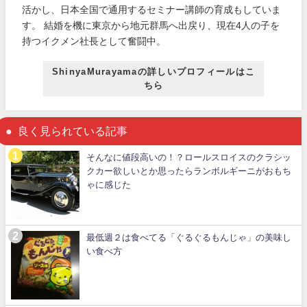
活かし、日本全国で通用するセミナー講師の育成もしていま
す。 結婚を機に東京から地元群馬へ出戻り、現在4人の子を
持つイクメン社長として奮闘中。
ShinyaMurayamaの詳しいプロフィールはこ
ちら
良く見られている記事
そんなに値段高いの！？ロールスロイスのクラシッ
クカー欲しいとか思ったらランボルギーニがおもち
ゃに感じた
最低週２は食べてる「ぐるぐるもんじゃ」の美味し
い食べ方