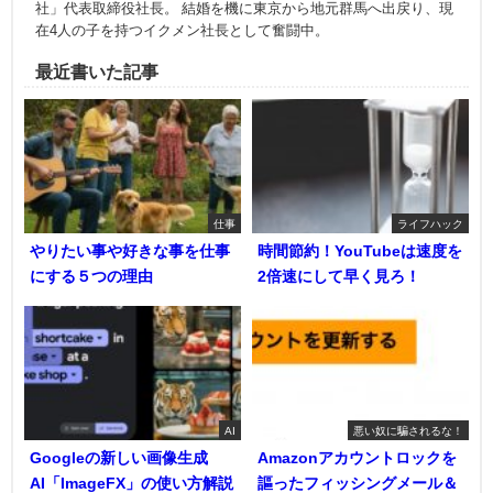
社」代表取締役社長。 結婚を機に東京から地元群馬へ出戻り、現
在4人の子を持つイクメン社長として奮闘中。
最近書いた記事
仕事
ライフハック
やりたい事や好きな事を仕事
時間節約！YouTubeは速度を
にする５つの理由
2倍速にして早く見ろ！
AI
悪い奴に騙されるな！
Googleの新しい画像生成
Amazonアカウントロックを
AI「ImageFX」の使い方解説
謳ったフィッシングメール＆