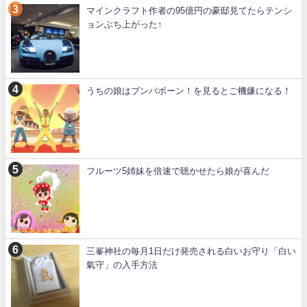
マインクラフト作者の95億円の豪邸見てたらテンシ
ョンぶち上がった↑
うちの娘はブンバボーン！を見るとご機嫌になる！
フルーツ5姉妹を倍速で聴かせたら娘が喜んだ
三峯神社の毎月1日だけ発売される白いお守り「白い
氣守」の入手方法