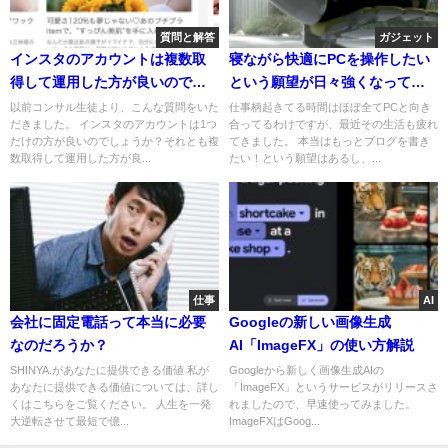
質問と解答
ガジェット
インスタのアカウントは複数取
寝ながら快適にPCを操作したい
得して運用した方が良いのでし
という願望が日々強くなってい
ょうか？
る
以前コンサル生徒より、こんな質問をいた
仕事柄起きてる時間はほぼ全てPCと向き
だきました。 インスタのアカウントは1つ
合ってるわけですが、最近その生活も疲れ
だけの方が良いのでしょうか？それとも複
てきました。 本当はもっとブログを書き
数取得して運用した方が良...
たい！という願望はあるし、...
仕事
AI
会社に固定電話って本当に必要
Googleの新しい画像生成
なのだろうか？
AI「ImageFX」の使い方解説
SHINYA.があなたに提供できる価値 私が
Googleから新しく画像生成AIの
あなたに提供できる価値については、詳し
「ImageFX」というサービスがリリースさ
くはこちらをご覧ください。 人生を一発
れましたので、早速使ってみました。
大逆転させて最短で億...
ImageFXはGoog...