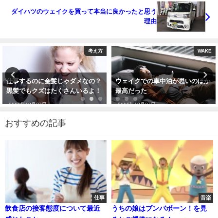
ダイハツのウェイクを買って本当に良かったと思う
理由
考え方
WAKE
仕事するのに金髪じゃダメなの？
ウェイクでの車中泊が思いのほか
黒髪でもクズはたくさんいるよ！
最高だった
2015年10月27日
2016年10月27日
おすすめの記事
仕事
音楽
飲食店の接客態度について最近
うちの娘はブンバボーン！を見