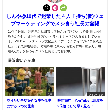
しんや@10代で起業した４人子持ち(仮)ウェ
ブマーケティングでメシ食う社長の奮闘
10代で起業。 沖縄県と秋田市に依頼されて講師として登壇した経
験を活かし、日本全国で通用するセミナー講師の育成をしていま
す。 WEBマーケティング支援法人「アトラクティブガイア株式会
社」代表取締役社長。 結婚を機に東京から地元群馬へ出戻り、現
在4人の子を持つイクメン社長として奮闘中。
最近書いた記事
仕事
ライフハック
やりたい事や好きな事を仕事
時間節約！YouTubeは速度を
にする５つの理由
2倍速にして早く見ろ！