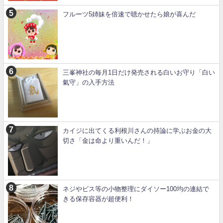
フルーツ5姉妹を倍速で聴かせたら娘が喜んだ
三峯神社の毎月1日だけ発売される白いお守り「白い
氣守」の入手方法
カイジに出てくる利根川さんの持論に学ぶお金の大
切さ「金は命より重いんだ！」
ネジやビス等の小物整理にダイソー100均の連結で
きる保存容器が超便利！