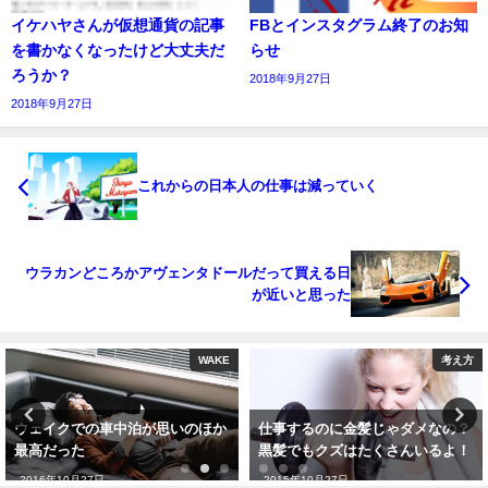
イケハヤさんが仮想通貨の記事
FBとインスタグラム終了のお知
を書かなくなったけど大丈夫だ
らせ
ろうか？
2018年9月27日
2018年9月27日
これからの日本人の仕事は減っていく
ウラカンどころかアヴェンタドールだって買える日
が近いと思った
WAKE
考え方
ウェイクでの車中泊が思いのほか
仕事するのに金髪じゃダメなの？
最高だった
黒髪でもクズはたくさんいるよ！
2016年10月27日
2015年10月27日