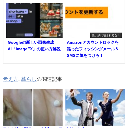
AI
悪い奴に騙されるな！
Googleの新しい画像生成
Amazonアカウントロックを
AI「ImageFX」の使い方解説
謳ったフィッシングメール＆
SMSに気をつけろ！
考え方
,
暮らし
の関連記事