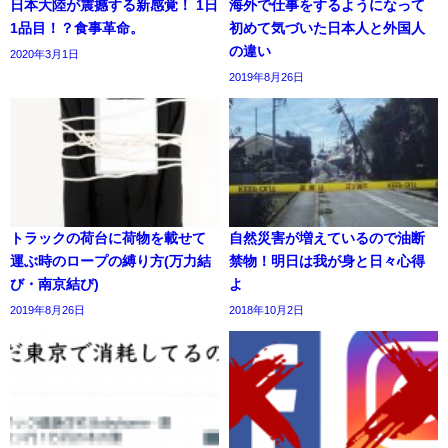
日本大陸が震撼する新感覚！ 1日
海外で仕事をするようになって
1品目！？食事革命。
初めて気づいた日本人と外国人
の違い
2020年3月1日
2019年8月26日
トラックの荷台に荷物を載せて
自然災害が増えているので油断
運ぶ時のロープの縛り方(万力結
禁物！明日は我が身と日々心得
び・南京結び)
よ
2019年8月26日
2018年10月2日