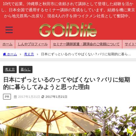
10代で起業。沖縄県と秋田市に依頼されて講師として登壇した経験を活か
し、日本全国で通用するセミナー講師の育成をしています。結婚を機に東京
から地元群馬へ出戻り、現在4人の子を持つイクメン社長として奮闘中。
ホーム
しんやプロフィール
セミナー講師派遣・講演会のご依頼について
サイト
ホーム
考え方
日本にずっといるのってやばくない？バリに短期的に暮らし
てみようと思った理由
考え方
暮らし
日本にずっといるのってやばくない？バリに短期
的に暮らしてみようと思った理由
PR
2017年1月21日
2017年1月21日