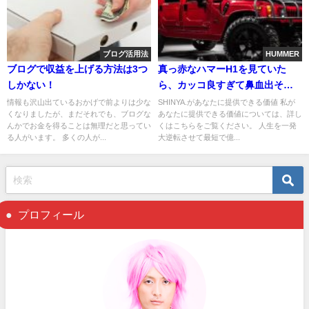
ブログ活用法
HUMMER
ブログで収益を上げる方法は3つ
真っ赤なハマーH1を見ていた
しかない！
ら、カッコ良すぎて鼻血出そう
になった
情報も沢山出ているおかげで前よりは少な
SHINYA.があなたに提供できる価値 私が
くなりましたが、まだそれでも、ブログな
あなたに提供できる価値については、詳し
んかでお金を得ることは無理だと思ってい
くはこちらをご覧ください。 人生を一発
る人がいます。 多くの人が...
大逆転させて最短で億...
プロフィール