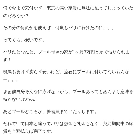
何で今まで気付かず、東京の高い家賃に無駄に払ってしまっていた
のだろうか？
その分の何割かを使えば、何度もバリに行けたのに。。。
ってくらい安いです。
バリだとなんと、プール付きの家が1ヶ月3万円とかで借りられま
す！
群馬も負けず劣らず安いけど、流石にプールは付いてないもんな
ー。。。
まぁ僕自身そんなに泳げないから、プールあってもあんまり意味を
持たないけどww
あとプールどころか、警備員までいたりします。
それでいて日本と違ってバリは敷金も礼金もなく、契約期間中の家
賃を全額払えば完了です。