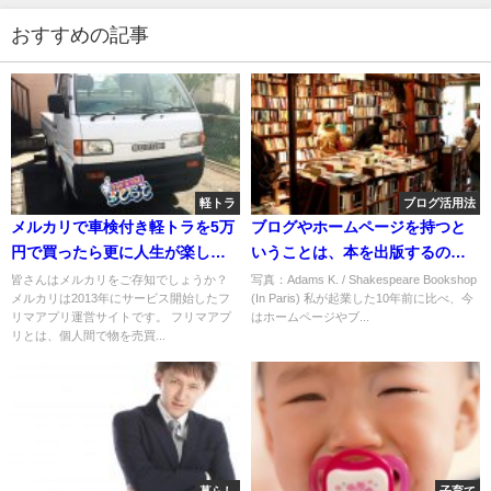
おすすめの記事
軽トラ
ブログ活用法
メルカリで車検付き軽トラを5万
ブログやホームページを持つと
円で買ったら更に人生が楽しく
いうことは、本を出版するのと
なった
同じこと
皆さんはメルカリをご存知でしょうか？
写真：Adams K. / Shakespeare Bookshop
メルカリは2013年にサービス開始したフ
(In Paris) 私が起業した10年前に比べ、今
リマアプリ運営サイトです。 フリマアプ
はホームページやブ...
リとは、個人間で物を売買...