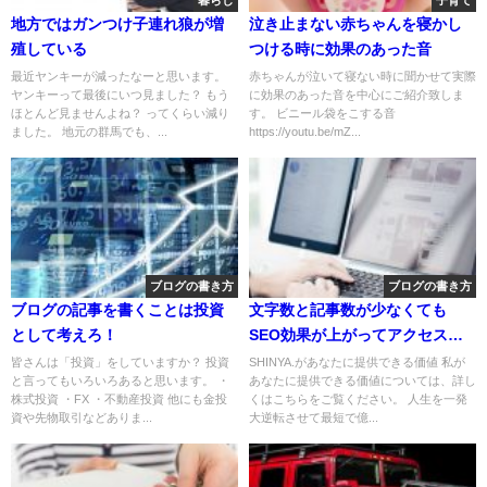
暮らし
子育て
地方ではガンつけ子連れ狼が増
泣き止まない赤ちゃんを寝かし
殖している
つける時に効果のあった音
最近ヤンキーが減ったなーと思います。
赤ちゃんが泣いて寝ない時に聞かせて実際
ヤンキーって最後にいつ見ました？ もう
に効果のあった音を中心にご紹介致しま
ほとんど見ませんよね？ ってくらい減り
す。 ビニール袋をこする音
ました。 地元の群馬でも、...
https://youtu.be/mZ...
ブログの書き方
ブログの書き方
ブログの記事を書くことは投資
文字数と記事数が少なくても
として考えろ！
SEO効果が上がってアクセスが
上がりやすくなる方法を発見し
皆さんは「投資」をしていますか？ 投資
SHINYA.があなたに提供できる価値 私が
と言ってもいろいろあると思います。 ・
あなたに提供できる価値については、詳し
ました
株式投資 ・FX ・不動産投資 他にも金投
くはこちらをご覧ください。 人生を一発
資や先物取引などありま...
大逆転させて最短で億...