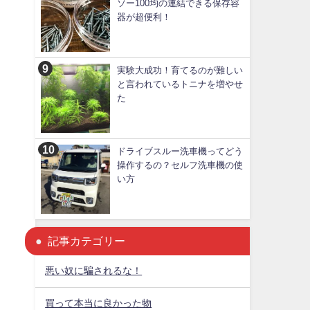
ソー100均の連結できる保存容
器が超便利！
実験大成功！育てるのが難しい
と言われているトニナを増やせ
た
ドライブスルー洗車機ってどう
操作するの？セルフ洗車機の使
い方
記事カテゴリー
悪い奴に騙されるな！
買って本当に良かった物