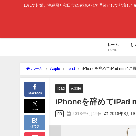
10代で起業。沖縄県と秋田市に依頼されて講師として登壇した
ホーム
し
HOME
ホーム
Apple
ipad
iPhoneを辞めてiPad mini
ipad
Apple
Facebook
iPhoneを辞めてiPa
post
2016年6月19日
2016年6月1
PR
はてブ