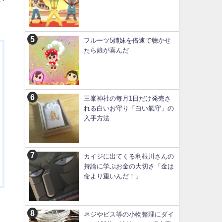
フルーツ5姉妹を倍速で聴かせ
たら娘が喜んだ
三峯神社の毎月1日だけ発売さ
れる白いお守り「白い氣守」の
入手方法
カイジに出てくる利根川さんの
持論に学ぶお金の大切さ「金は
命より重いんだ！」
ネジやビス等の小物整理にダイ