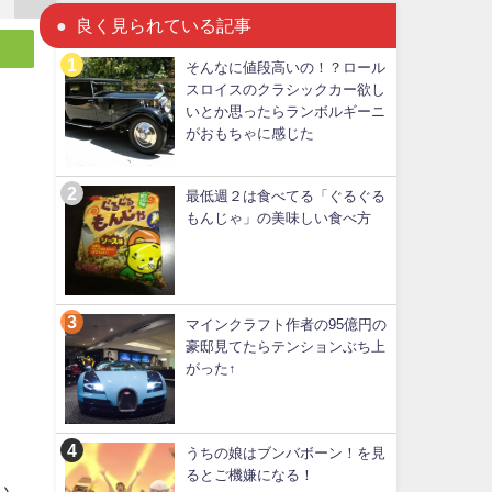
良く見られている記事
そんなに値段高いの！？ロール
スロイスのクラシックカー欲し
いとか思ったらランボルギーニ
がおもちゃに感じた
最低週２は食べてる「ぐるぐる
もんじゃ」の美味しい食べ方
マインクラフト作者の95億円の
豪邸見てたらテンションぶち上
がった↑
うちの娘はブンバボーン！を見
るとご機嫌になる！
い