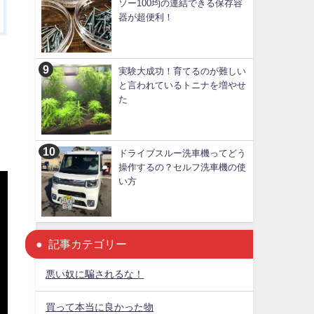
ソー100均の連結できる保存容
器が超便利！
実験大成功！育てるのが難しい
と言われているトニナを増やせ
た
ドライブスルー洗車機ってどう
操作するの？セルフ洗車機の使
い方
記事カテゴリー
悪い奴に騙されるな！
買って本当に良かった物