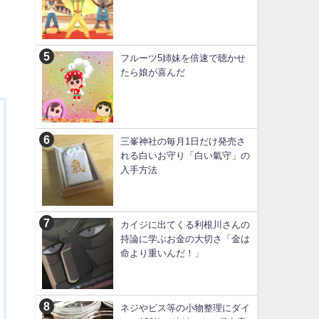
フルーツ5姉妹を倍速で聴かせ
たら娘が喜んだ
三峯神社の毎月1日だけ発売さ
れる白いお守り「白い氣守」の
入手方法
カイジに出てくる利根川さんの
持論に学ぶお金の大切さ「金は
命より重いんだ！」
ネジやビス等の小物整理にダイ