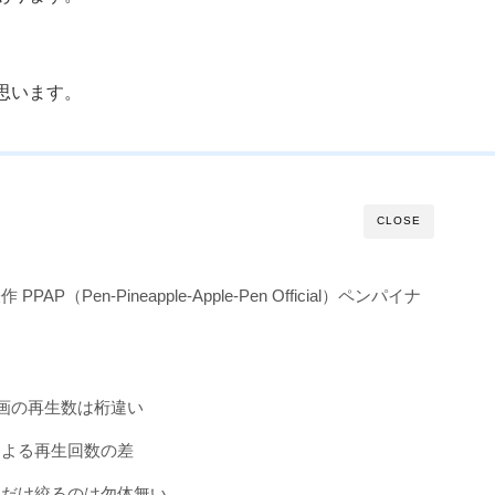
思います。
CLOSE
P（Pen-Pineapple-Apple-Pen Official）ペンパイナ
ン
動画の再生数は桁違い
による再生回数の差
にだけ絞るのは勿体無い