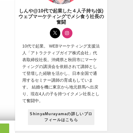
しんや@10代で起業した４人子持ち(仮)
ウェブマーケティングでメシ食う社長の
奮闘
10代で起業。 WEBマーケティング支援法
人「アトラクティブガイア株式会社」代
表取締役社長。沖縄県と秋田市にマーケ
ティングの講演会を依頼されて講師とし
て登壇した経験を活かし、日本全国で通
用するセミナー講師の育成もしていま
す。 結婚を機に東京から地元群馬へ出戻
り、現在4人の子を持つイクメン社長とし
て奮闘中。
ShinyaMurayamaの詳しいプロ
フィールはこちら