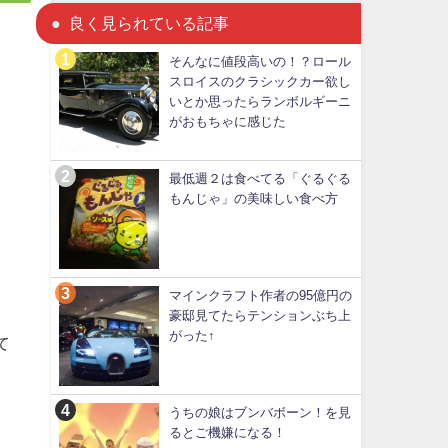
良く見られている記事
そんなに値段高いの！？ロール
スロイスのクラシックカー欲し
いとか思ったらランボルギーニ
がおもちゃに感じた
最低週２は食べてる「ぐるぐる
もんじゃ」の美味しい食べ方
マインクラフト作者の95億円の
豪邸見てたらテンションぶち上
がった↑
て
うちの娘はブンバボーン！を見
るとご機嫌になる！